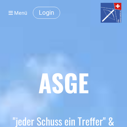
Login
Menü
ASGE
"jeder Schuss ein Treffer
" &