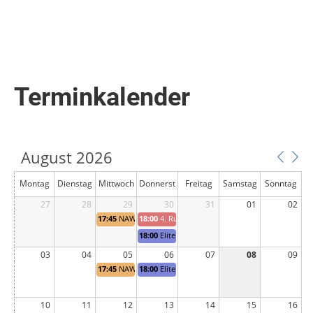
Terminkalender
August 2026
Montag
Dienstag
Mittwoch
Donnerst
Freitag
Samstag
Sonntag
27
28
29
ag
30
31
01
02
17:45
NAWU Training 30m
18:00
4. Runde Verbandscup
18:00
Elite Training 30m
03
04
05
06
07
08
09
17:45
NAWU Training 30m
18:00
Elite Training 30m
10
11
12
13
14
15
16