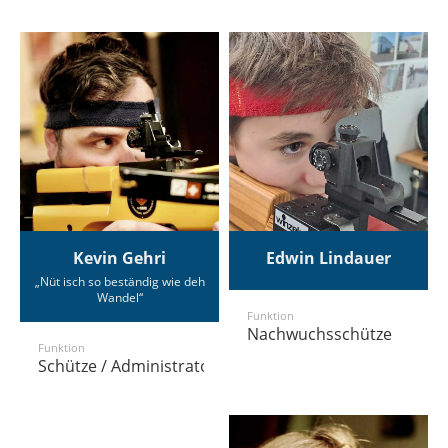
Kevin Gehri
Edwin Lindauer
„Nüt isch so beständig wie deh
Wandel“
Funktion
Nachwuchsschütze
Funktion
Schütze / Administrator / Verpflegungsbeauftragter