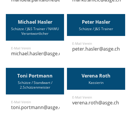
Michael Hasler
Peter Hasler
Schütze / J&S Trainer / NAWU
Schütze / J&S Trainer
Verantwortlicher
E-Mail Verein
peter.hasler@asge.ch
E-Mail Verein
michael.hasler@asge.ch
Toni Portmann
Verena Roth
Schütze / Standwart /
Kassierin
2.Schützenmeister
E-Mail Verein
verena.roth@asge.ch
E-Mail Verein
toni.portmann@asge.ch