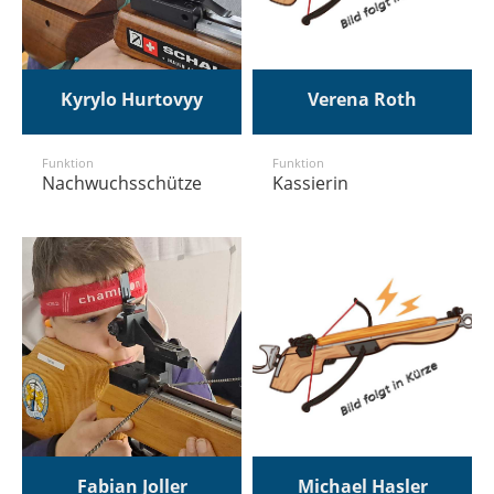
Kyrylo Hurtovyy
Verena Roth
Funktion
Funktion
Nachwuchsschütze
Kassierin
Fabian Joller
Michael Hasler