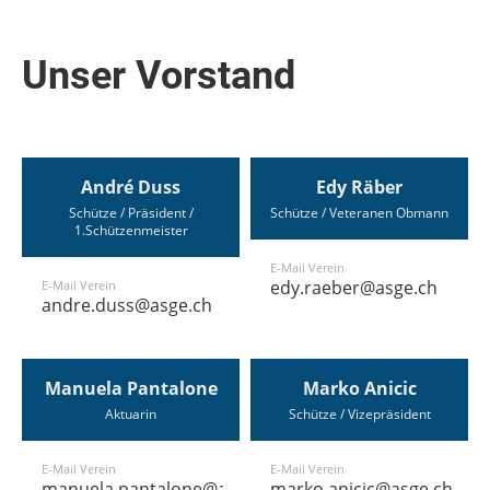
Unser Vorstand
André Duss
Edy Räber
Schütze / Präsident /
Schütze / Veteranen Obmann
1.Schützenmeister
E-Mail Verein
edy.raeber@asge.ch
E-Mail Verein
andre.duss@asge.ch
Manuela Pantalone
Marko Anicic
Aktuarin
Schütze / Vizepräsident
E-Mail Verein
E-Mail Verein
manuela.pantalone@asge.ch
marko.anicic@asge.ch