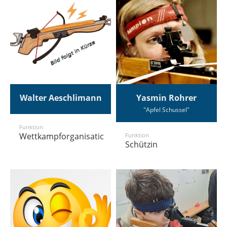
Walter Aeschlimann
Yasmin Rohrer
"Apfel Schussel"
Funktion
Wettkampforganisation
Funktion
Schützin