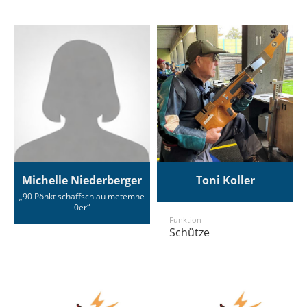
Michelle Niederberger
Toni Koller
„90 Pönkt schaffsch au metemne
0er“
Funktion
Schütze