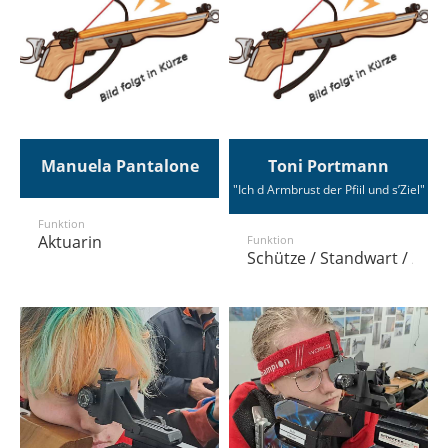
Manuela Pantalone
Toni Portmann
"Ich d Armbrust der Pfiil und s’Ziel"
Funktion
Aktuarin
Funktion
Schütze / Standwart / 2.S