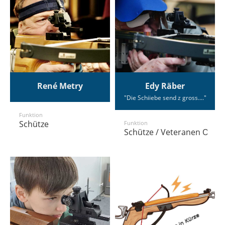
René Metry
Edy Räber
"Die Schiiebe send z gross...."
Funktion
Schütze
Funktion
Schütze / Veteranen Obm